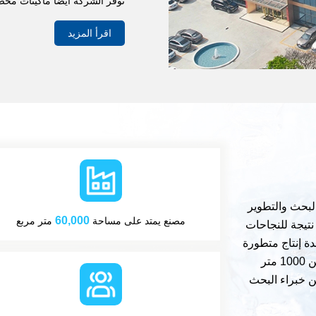
توفر الشركة أيضاً ماكينات مخ
اقرأ المزيد
Ic بدأت عملها في البحث والتطوير
60,000
مصنع يمتد على مساحة
متر مربع
رة عالية نتيجة للنجاحات
دة إنتاج متطورة
تبلغ مساحتها 60,000 متر مربع وقاعدة بحث وتطوير تزيد عن 1000 متر
ر من 200 شخص حوالي 40 منهم من خبراء البحث