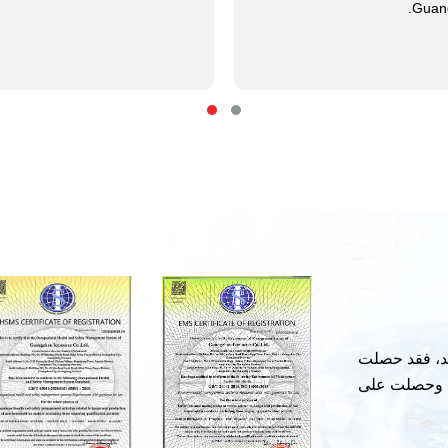
Guan
يد، فقد حصلت
ة Icesource على شهادة نظام إدارة الجودة ISO9001، وحصلت على