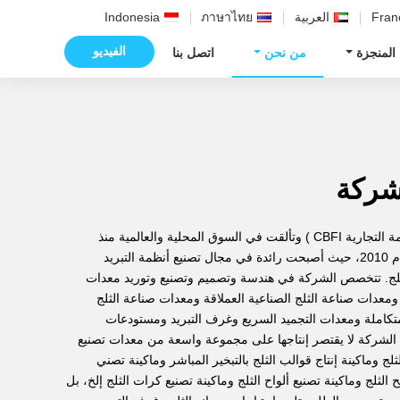
Fran
العربية
ภาษาไทย
Indonesia
الفيديو
 المنجزة
من نحن
اتصل بنا
شركة
تميزت شركة Icesource (العلامة التجارية CBFI ) وتألقت في السوق المحلية والعالمية منذ
الأشهر الأولى لتأسيسها في العام 2010، حيث أصبحت رائدة في مجال تصنيع أنظمة التبريد
الثلج. تتخصص الشركة في هندسة وتصميم وتصنيع وتوريد معدات
 ومعدات صناعة الثلج الصناعية العملاقة ومعدات صناعة الثلج
لمتكاملة ومعدات التجميد السريع وغرف التبريد ومستودعات
أن الشركة لا يقتصر إنتاجها على مجموعة واسعة من معدات تصنيع
ثلج وماكينة إنتاج قوالب الثلج بالتبخير المباشر وماكينة تصني
 الثلج وماكينة تصنيع ألواح الثلج وماكينة تصنيع كرات الثلج إلخ، بل