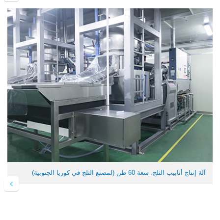
آلة إنتاج أنابيب الثلج، سعة 60 طن (لمصنع الثلج في كوريا الجنوبية)