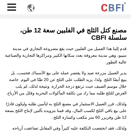

مصنع كتل الثلج في الفلبين سعة 12 طن،
سلسلة CBFI
قدم إلينا هذا العميل من الفلبين حيث يقع مشروعة التجاري في مدينة
سيبو، وهي مدينة معروفة بعدد سكانها الكبير ومراكزها التجارية والصناعية
عالية التطور.
يدير العميل مزرعة صيد ولا يقتصر عمله على بيع الأسماك فحسب، بل
يبيع أيضًا الثلج. ولذا، يزيد الطلب على الثلج عن 20 طنًا في اليوم. خاصة
خلال موسم الصيف حيث ترتفع درجة الحرارة. ونتيجة لذلك، لم يلب
العرض للثلج طلبه مما زاد من تكلفة المأكولات البحرية وقلل من الأرباح.
ولذلك، قرر العميل الاستثمار في مصنع الثلج به لتأمين طلبه وليكون قادرًا
على بيع باقي الثلج لكسب المال، وقد قمنا بتزويده بآلتين لإنتاج الثلج بسعة
12 طن وفريزر 60 متر مكعب وكسارة الثلج.
ولذلك، فقد انخفضت التكلفة عليه كثيراً وفي المقابل تضاعفت أرباحه.