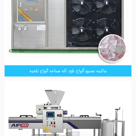
ماكينة تصنيع ألواح ثلج، آلة صناعة ألواح ثلجية