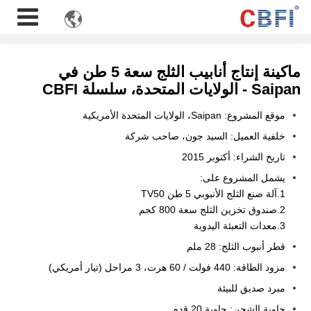

ماكينة إنتاج أنابيب الثلج سعة 5 طن في
Saipan - الولايات المتحدة، سلسلة CBFI
موقع المشروع: Saipan، الولايات المتحدة الأمريكية
خلفية العميل: السيد جون، صاحب شركة
تاريخ الشراء: أكتوبر 2015
يشمل المشروع على:
1.آلة صنع الثلج الأنبوبي 5 طن TV50
2.صندوق تخزين الثلج سعة 800 كجم
3.معدات التعبئة اليدوية
قطر أنبوب الثلج: 28 ملم
مزود الطاقة: 440 فولت / 60 هرت، 3 مراحل (تيار أمريكي)
مبرد صديق للبيئة
حاوية الشحن: حاوية 20 قدم