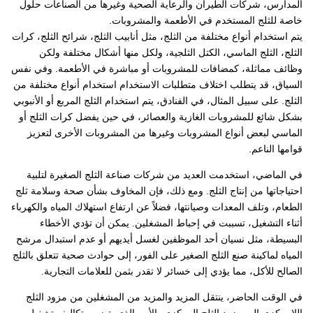
المدارس، شركات الطيران والرعاية الصحية وغيرها من الصناعات حلول
خاصة للثلج المستخدم في الأطعمة والمشروبات.
يتم استخدام أنواع مختلفة من الثلج، مثل أنابيب الثلج، شرائح الثلج، كرات
الثلج، الثلج الماسي، الكتل الثلجية، ولكل منها أشكال مختلفة ولكن
وظائف مماثلة، كمضافات للمشروبات أو مباشرة في الأطعمة. وفي نفس
السياق، قد يتطلب اختلاف متطلبات الاستخدام استخدام أنواع مختلفة من
الثلج. على سبيل المثال، في الفنادق، يتم استخدام الثلج المربع أو الأنبوبي
بشكل شائع للمشروبات الغازية والعصائر، في حين يفضل كرات الثلج أو
الماسي لبعض أنواع المشروبات وغيرها من المشروبات الأخرى لتعزيز
قوامها الناعم.
في الماضي، استخدمت العديد من شركات صناعة الثلج الصغيرة لتلبية
احتياجاتها من إنتاج الثلج. ومع ذلك، فإن المخاوف بشأن صحة وسلامة ثلج
الطعام، وتلف المعدات وصيانتها، فضلاً عن ارتفاع استهلاك المياه والكهرباء
أثناء التشغيل، تسببت في إحباط المشغلين. يمكن أن تؤدي الأخطاء
البسيطة، مثل نسيان أحد الموظفين لغسل أيديهم أو عدم استبدال مرشح
المياه لماكينة صنع الثلج الصغير على الفور، إلى حوادث صحية تتعلق بالثلج
الصالح للأكل، مما يؤدي إلى خسائر لا تقدر بثمن للعلامات التجارية.
في الوقت الحاضر، ينتقل المزيد والمزيد من المشغلين من مزود الثلج
اللامركزي إلى مزود الثلج المركزي، الأمر الذي يتضمن تكاليف تشغيل