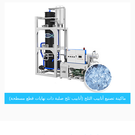
ماكينة تصنيع أنابيب الثلج (أنابيب ثلج صلبة ذات نهايات قطع مسطحة)