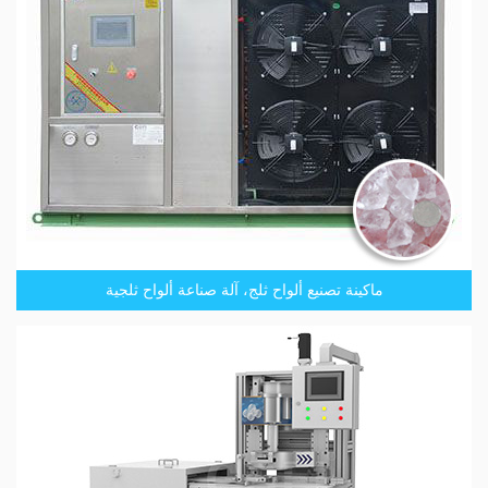
ماكينة تصنيع ألواح ثلج، آلة صناعة ألواح ثلجية