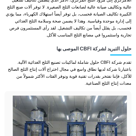
عالية وتكاليف صيانة عالية لصانعات الثلج الصغيرة. لا توفر آلات صنع الثلج
الكبيرة تكاليف الصيانة فحسب، بل توفر أيضاً استهلاك الكهرباء، مما يؤدي
إلى إدارة موحدة وقياسية. وهذا لا يضمن صحة وسلامة الثلج الغذائي
فحسب، بل يقلل أيضاً من تكاليف التشغيل. لقد رأى المستثمرون فرص
تجارية واستثمروا في مصانع الثلج المناسب للأكل.
حلول التبريد لشركة CBFI الموصى بها
تقدم شركة CBFI حلول شاملة لماكينات تصنيع الثلج الغذائية الآلية.
باعتبارنا شركة لديها نطاق واسع في مجال اختراع آلات إنتاج الثلج الصالح
للأكل، فإننا نفتخر بقدرات تقنية قوية ونوفر الفئات الأكثر شمولاً من
معدات إنتاج الثلج الصناعية.