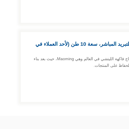
آلة إنتاج كتل الثلج الصناعي للتبريد المباشر، سعة 10 طن (لأحد العملاء في
يسكن هذا العميل في أكبر قاعدة لإنتاج فاكهة الليتشي في العالم وهي Maoming، حيث بعد بناء
لحفاظ على المنتجات.