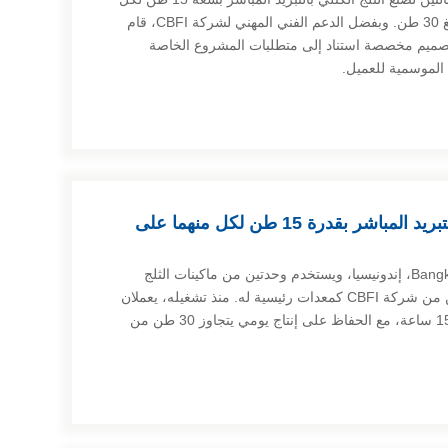
منهما، وبإجمالي قدرة إنتاج يومية تبلغ 30 طن. وبفضل الدعم الفني المهني لشركة CBFI، قام
صميم مخصصة استناد إلى متطلبات المشروع الخاصة
 الموسمية للعميل.
ماكينتان لصنع الثلج الكتلي بالتبريد المباشر بقدرة 15 طن لكل منهما على
مصنع الثلج هذا يقع في جزيرة في Bangka، إندونيسيا، ويستخدم وحدتين من ماكينات الثلج
الكتلي بالتبريد المباشر بسعة 15 طن من شركة CBFI كمعدات رئيسية له. منذ تشغيله، يعملان
بشكل مستمر وثابت لأكثر من 15,000 ساعة، مع الحفاظ على إنتاج يومي يتجاوز 30 طن من