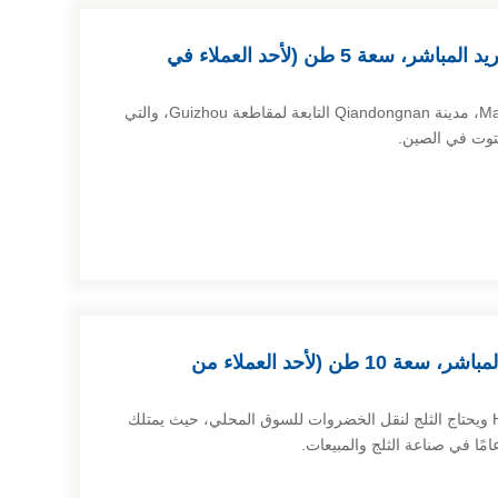
ماكينة إنتاج الكتل الثلجية للتبريد المباشر، سعة 5 طن (لأحد العملاء في
يقطن هذا العميل في مقاطعة Majiang، مدينة Qiandongnan التابعة لمقاطعة Guizhou، والتي
التوت في الصين.
آلة إنتاج قوالب الثلج للتبريد المباشر، سعة 10 طن (لأحد العملاء من
يقطن هذا العميل في مدينة Huizhou ويحتاج الثلج لنقل الخضروات للسوق المحلي، حيث يمتلك
مًا في صناعة الثلج والمبيعات.