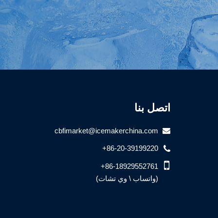
اتصل بنا
cbfimarket@icemakerchina.com
+86-20-39199220
+86-18929552761
(واتساب \ وي تشات)