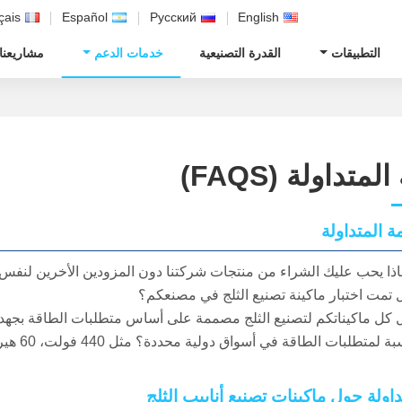
çais
Español
Русский
English
التطبيقات
القدرة التصنيعية
خدمات الدعم
مشاريعنا
لمتداولة (FAQS)
مة المتداولة
اذا يحب عليك الشراء من منتجات شركتنا دون المزودين الأخرين لنفس
 تمت اختبار ماكينة تصنيع الثلج في مصنعكم؟
لبات الطاقة في أسواق دولية محددة؟ مثل 440 فولت، 60 هيرتز أو 220 فولت ثلاثي الأوجه في أمريكا؟
داولة حول ماكينات تصنيع أنابيب الثلج