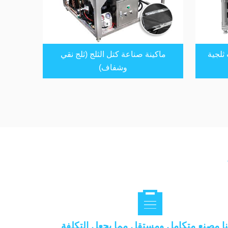
 ثلجية
ماكينة صناعة كتل الثلج (ثلج نقي
وشفاف)

نا مصنع متكامل ومستقل مما يجعل التكلفة