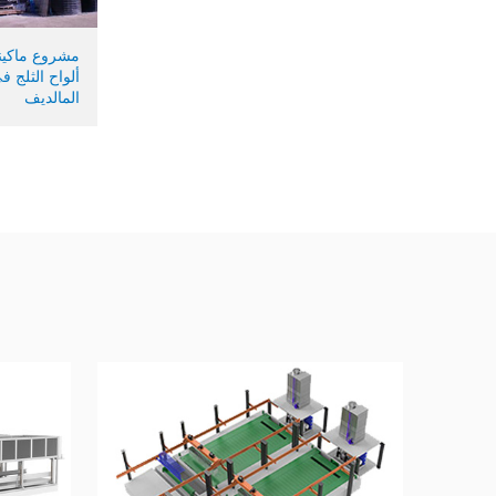
مشروع ماكين
ألواح الثلج ف
المالديف