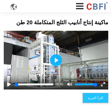

ماكينة إنتاج أنابيب الثلج المتكاملة 20 طن
Play
00:41
Play
Mute
Enter
fulls
اقرأ المزيد