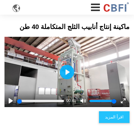

ماكينة إنتاج أنابيب الثلج المتكاملة 40 طن
Play
00:41
Play
Mute
Enter
fulls
اقرأ المزيد