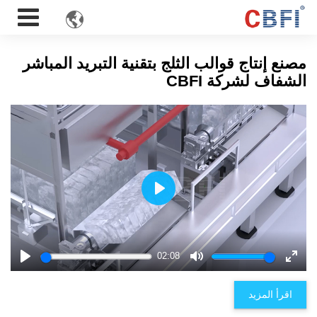

مصنع إنتاج قوالب الثلج بتقنية التبريد المباشر
الشفاف لشركة CBFI
Play
02:08
Play
Mute
Enter
fulls
اقرأ المزيد