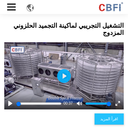

التشغيل التجريبي لماكينة التجميد الحلزوني
المزدوج
Play
00:37
Play
Mute
Enter
fulls
اقرأ المزيد