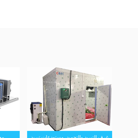
غرف التبريد والتجميد، مستودعات تبريد
مج