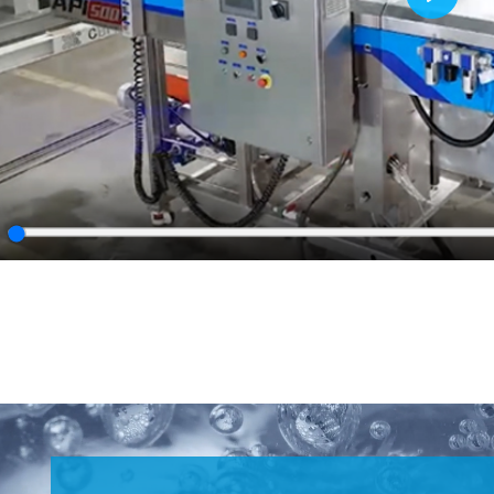
Play
lay