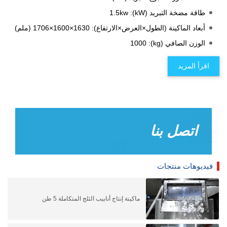
طاقة مضخة التبريد (kW): 1.5kw
أبعاد الماكينة (الطول×العرض×الارتفاع): 1630×1600×1706 (ملم)
الوزن الصافي (kg): 1000
اقرأ المزيد
اتصل بنا
فيديوهات منتجات
ماكينة إنتاج أنابيب الثلج المتكاملة 5 طن