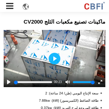

ماكينات تصنيع مكعبات الثلج CV2000
Play
00:23
Play
Mute
Enter
fulls
سعة الإنتاج اليومي (طن/ 24 ساعة): 2
طاقة الضاغط (الكمبريسور) (kW): 7.88kw
طاقة المروحة لبرج التبريد (kW): 0.37kw