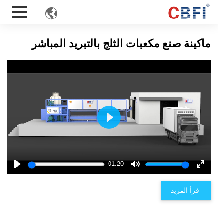

ماكينة صنع مكعبات الثلج بالتبريد المباشر
Play
01:20
Play
Mute
Enter
fulls
اقرأ المزيد