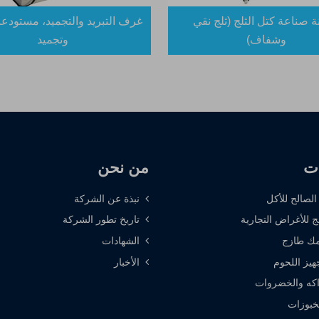
ة صناعة كتل الثلج (ثلج نقي
غرف التبريد والتجميد، مستودعا
وشفاف)
وتجميد
ات
من نحن
 الصالح للأكل
نبذة عن الشركة
ج للأغراض التجارية
تاريخ تطور الشركة
ك طازج
الشهادات
هيز اللحوم
الأخبار
كه والخضروات
خبوزات