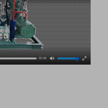
00:48
Mute
Enter
fullscreen