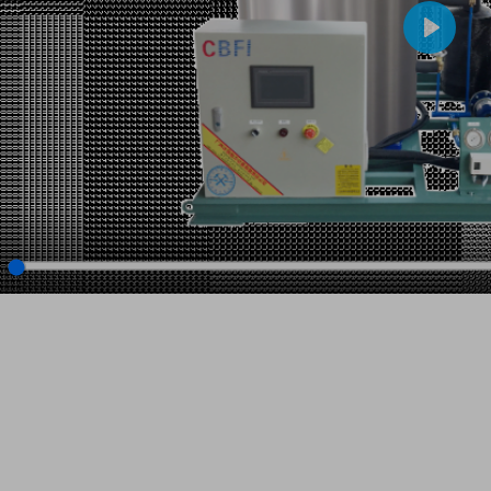
Play
lay