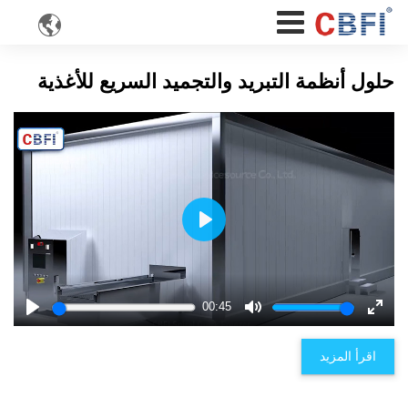

حلول أنظمة التبريد والتجميد السريع للأغذية
Play
00:45
Play
Mute
Enter
fulls
اقرأ المزيد