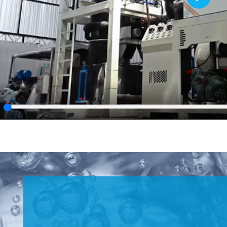
Play
lay