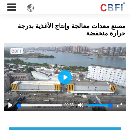

مصنع معدات معالجة وإنتاج الأغذية بدرجة
حرارة منخفضة
Play
00:55
Play
Mute
Enter
fulls