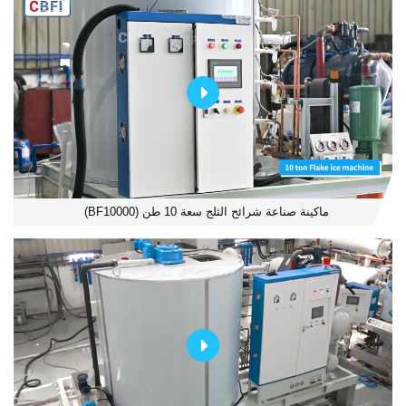
ماكينة صناعة شرائح الثلج سعة 10 طن (BF10000)