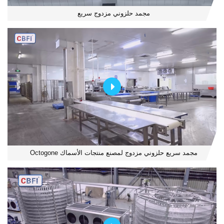
مجمد حلزوني مزدوج سريع
مجمد سريع حلزوني مزدوج لمصنع منتجات الأسماك Octogone